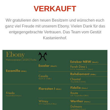
VERKAUFT
Wir gratulieren den neuen Besitzern und wünschen euch
ganz viel Freude mit unserem Ebony. Vielen Dank für das
entgegengebrachte Vertrauen. Das Team vom Gestüt
Kastanienhof.